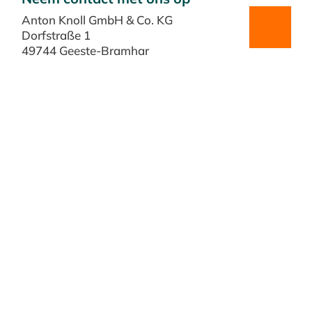
Anton Knoll GmbH & Co. KG
Dorfstraße 1
49744 Geeste-Bramhar
Tel 05963 / 98292-11
Fax 05963 / 98292-15
info@anton-knoll.de
Contact opslaan
Belangrijk
Afdruk
Gegevensbescherming
GTC
Downloads
Sociale media
Neem een kijkje achter de schermen en bezoek